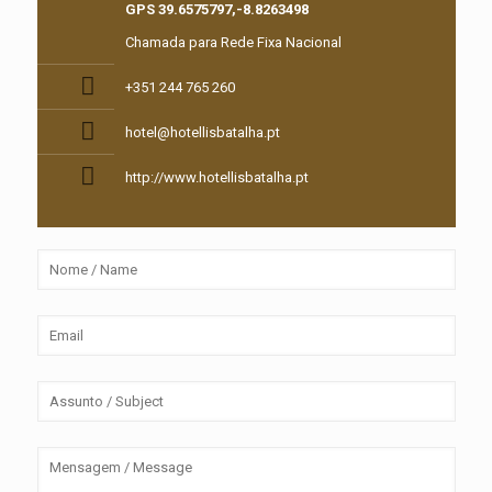
GPS
39.6575797,-8.8263498‎
Chamada para Rede Fixa Nacional
+351 244 765 260
hotel@hotellisbatalha.pt
http://www.hotellisbatalha.pt