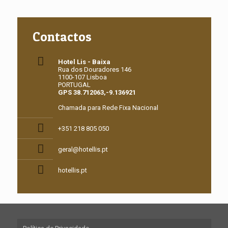
Contactos
Hotel Lis - Baixa
Rua dos Douradores 146
1100-107 Lisboa
PORTUGAL
GPS
38.712063,-9.136921‎‎
Chamada para Rede Fixa Nacional
+351 218 805 050
geral@hotellis.pt
hotellis.pt